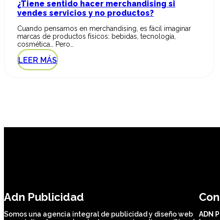
¿Tiene sentido hacer merchandising si
vendes servicios y no productos?
Cuando pensamos en merchandising, es fácil imaginar
marcas de productos físicos: bebidas, tecnología,
cosmética… Pero…
LEER MÁS
Adn Publicidad
Con
Somos una agencia integral de publicidad y diseño web
ADN P