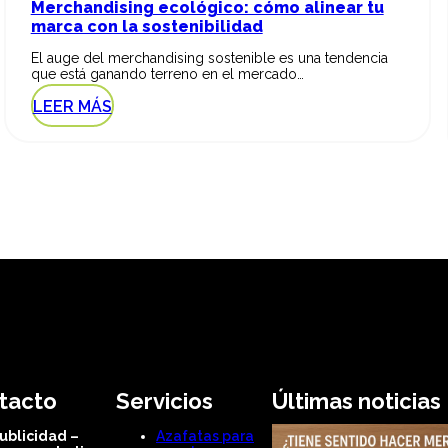
Merchandising ecológico: cómo alinear tu
marca con la sostenibilidad
El auge del merchandising sostenible es una tendencia
que está ganando terreno en el mercado…
LEER MÁS
tacto
Servicios
Últimas noticias
ublicidad –
Azafatas para