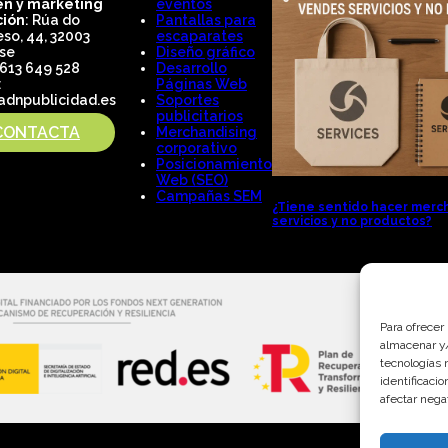
n y marketing
eventos
ción
: Rúa do
Pantallas para
so, 44, 32003
escaparates
se
Diseño gráfico
 613 649 528
Desarrollo
:
Páginas Web
adnpublicidad.es
Soportes
publicitarios
CONTACTA
Merchandising
corporativo
Posicionamiento
Web (SEO)
Campañas SEM
¿Tiene sentido hacer merc
servicios y no productos?
Para ofrecer
almacenar y/
tecnologías 
identificaci
afectar nega