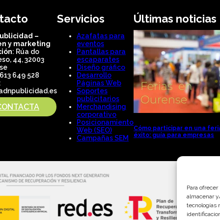
tacto
Servicios
Últimas noticias
ublicidad –
Azafatas para
n y marketing
eventos
ción
: Rúa do
Pantallas para
so, 44, 32003
escaparates
se
Diseño gráfico
 613 649 528
Desarrollo
:
Páginas Web
adnpublicidad.es
Soportes
publicitarios
CONTACTA
Merchandising
corporativo
Posicionamiento
Cómo participar en una fer
Web (SEO)
éxito: guía para empresas
Campañas SEM
Para ofrecer
almacenar y/
tecnologías 
identificaci