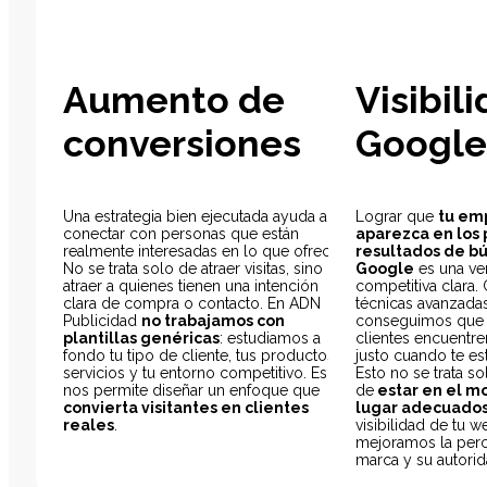
Aumento de
Visibil
conversiones
Google
Una estrategia bien ejecutada ayuda a
Lograr que
tu em
conectar con personas que están
aparezca en los
realmente interesadas en lo que ofreces.
resultados de b
No se trata solo de atraer visitas, sino de
Google
es una ve
atraer a quienes tienen una intención
competitiva clara. 
clara de compra o contacto. En ADN
técnicas avanzadas
Publicidad
no trabajamos con
conseguimos que t
plantillas genéricas
: estudiamos a
clientes encuentre
fondo tu tipo de cliente, tus productos o
justo cuando te e
servicios y tu entorno competitivo. Eso
Esto no se trata so
nos permite diseñar un enfoque que
de
estar en el m
convierta visitantes en clientes
lugar adecuado
reales
.
visibilidad de tu 
mejoramos la perc
marca y su autorid