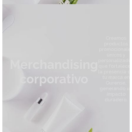
Creamos
productos
promocionale
únicos y
Merchandising
personalizado
que fortalece
la presencia d
corporativo
tu marca en
Ourense,
generando u
impacto
duradero.