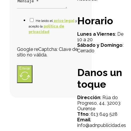
Horario
He leído el
aviso legal
y
acepto la
política de
privacidad
Lunes a Viernes
: De
10 a 20
Sábado y Domingo
:
Google reCaptcha: Clave de
Cerrado
sitio no válida.
Enviar
Danos un
toque
Dirección
: Rúa do
Progreso, 44, 32003
Ourense
Tfno
: 613 649 528
Email
:
info@adnpublicidad.es