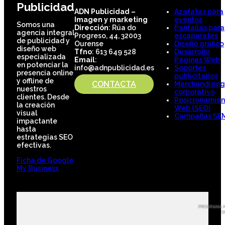
Publicidad
ADN Publicidad –
Azafatas para
Imagen y marketing
eventos
Somos una
Dirección
: Rúa do
Pantallas para
agencia integral
Progreso, 44, 32003
escaparates
de publicidad y
Ourense
Diseño gráfico
diseño web
Tfno
: 613 649 528
Desarrollo
especializada
Email
:
Páginas Web
en potenciar la
info@adnpublicidad.es
Soportes
presencia online
publicitarios
y offline de
CONTACTA
Merchandising
nuestros
corporativo
clientes. Desde
Posicionamien
la creación
Web (SEO)
visual
Campañas SE
impactante
hasta
estrategias SEO
efectivas.
Ficha de Google
My Business