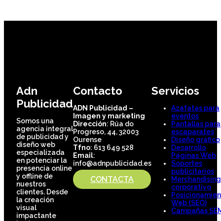
Adn
Contacto
Servicios
Publicidad
ADN Publicidad –
Azafatas para
Imagen y marketing
eventos
Somos una
Dirección
: Rúa do
Pantallas para
agencia integral
Progreso, 44, 32003
escaparates
de publicidad y
Ourense
Diseño gráfico
diseño web
Tfno
: 613 649 528
Desarrollo
especializada
Email
:
Páginas Web
en potenciar la
info@adnpublicidad.es
Soportes
presencia online
publicitarios
y offline de
CONTACTA
Merchandising
nuestros
corporativo
clientes. Desde
Posicionamien
la creación
Web (SEO)
visual
Campañas SE
impactante