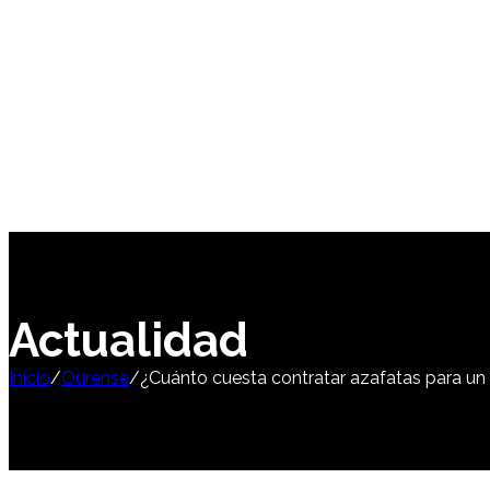
Actualidad
Inicio
/
Ourense
/
¿Cuánto cuesta contratar azafatas para u