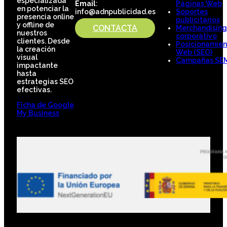
especializada
Email
:
Páginas Web
en potenciar la
info@adnpublicidad.es
Soportes
presencia online
publicitarios
y offline de
CONTACTA
Merchandising
nuestros
corporativo
clientes. Desde
Posicionamien
la creación
Web (SEO)
visual
Campañas SE
impactante
hasta
estrategias SEO
efectivas.
Ficha de Google
My Business