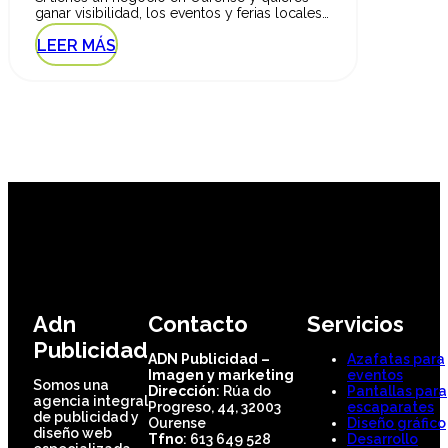
ganar visibilidad, los eventos y ferias locales…
LEER MÁS
Adn
Contacto
Servicios
Publicidad
ADN Publicidad –
Azafatas para
Imagen y marketing
eventos
Somos una
Dirección
: Rúa do
Pantallas para
agencia integral
Progreso, 44, 32003
escaparates
de publicidad y
Ourense
Diseño gráfico
diseño web
Tfno
: 613 649 528
Desarrollo