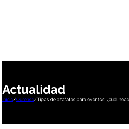
Actualidad
Inicio
/
Ourense
/
Tipos de azafatas para eventos: ¿cuál nece