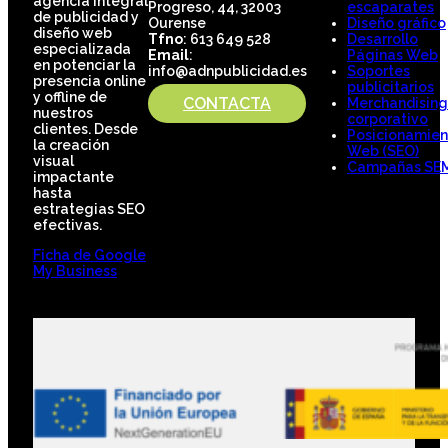
agencia integral
Progreso, 44, 32003
escaparates
de publicidad y
Ourense
Diseño gráfico
diseño web
Tfno
: 613 649 528
Desarrollo
especializada
Email
:
Páginas Web
en potenciar la
info@adnpublicidad.es
Soportes
presencia online
publicitarios
y offline de
CONTACTA
Merchandising
nuestros
corporativo
clientes. Desde
Posicionamien
la creación
Web (SEO)
visual
Campañas SE
impactante
hasta
estrategias SEO
efectivas.
Ficha de Google
My Business