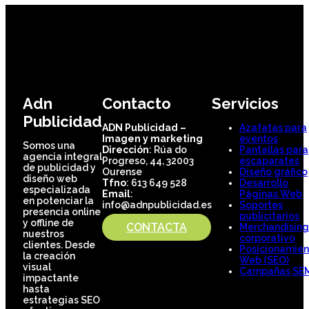
Adn
Contacto
Servicios
Publicidad
ADN Publicidad –
Azafatas para
Imagen y marketing
eventos
Somos una
Dirección
: Rúa do
Pantallas para
agencia integral
Progreso, 44, 32003
escaparates
de publicidad y
Ourense
Diseño gráfico
diseño web
Tfno
: 613 649 528
Desarrollo
especializada
Email
:
Páginas Web
en potenciar la
info@adnpublicidad.es
Soportes
presencia online
publicitarios
y offline de
CONTACTA
Merchandising
nuestros
corporativo
clientes. Desde
Posicionamien
la creación
Web (SEO)
visual
Campañas SE
impactante
hasta
estrategias SEO