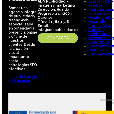
ADN Publicidad –
Azafatas para
Imagen y marketing
eventos
Somos una
Dirección
: Rúa do
Pantallas para
agencia integral
Progreso, 44, 32003
escaparates
de publicidad y
Ourense
Diseño gráfico
diseño web
Tfno
: 613 649 528
Desarrollo
especializada
Email
:
Páginas Web
en potenciar la
info@adnpublicidad.es
Soportes
presencia online
publicitarios
y offline de
CONTACTA
Merchandising
nuestros
corporativo
clientes. Desde
Posicionamien
la creación
Web (SEO)
visual
Campañas SE
impactante
hasta
estrategias SEO
efectivas.
Ficha de Google
My Business