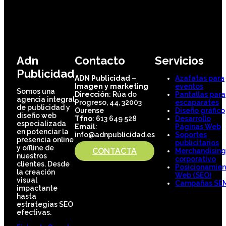
Adn
Contacto
Servicios
Publicidad
ADN Publicidad –
Azafatas para
Imagen y marketing
eventos
Somos una
Dirección
: Rúa do
Pantallas para
agencia integral
Progreso, 44, 32003
escaparates
de publicidad y
Ourense
Diseño gráfico
diseño web
Tfno
: 613 649 528
Desarrollo
especializada
Email
:
Páginas Web
en potenciar la
info@adnpublicidad.es
Soportes
presencia online
publicitarios
y offline de
CONTACTA
Merchandising
nuestros
corporativo
clientes. Desde
Posicionamien
la creación
Web (SEO)
visual
Campañas SE
impactante
hasta
estrategias SEO
efectivas.