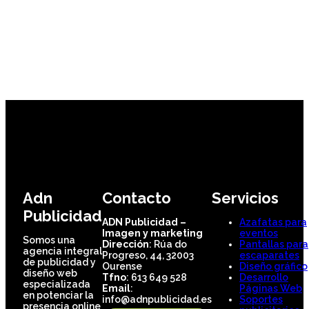
Adn
Contacto
Servicios
Publicidad
ADN Publicidad –
Azafatas para
Imagen y marketing
eventos
Somos una
Dirección
: Rúa do
Pantallas para
agencia integral
Progreso, 44, 32003
escaparates
de publicidad y
Ourense
Diseño gráfico
diseño web
Tfno
: 613 649 528
Desarrollo
especializada
Email
:
Páginas Web
en potenciar la
info@adnpublicidad.es
Soportes
presencia online