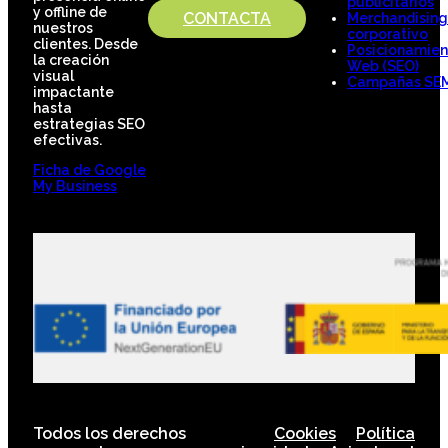
publicitarios
y offline de
CONTACTA
Merchandising
nuestros
corporativo
clientes. Desde
Posicionamien
la creación
Web (SEO)
visual
Campañas SE
impactante
hasta
estrategias SEO
efectivas.
Ficha de Google
My Business
Todos los derechos
Cookies
Política