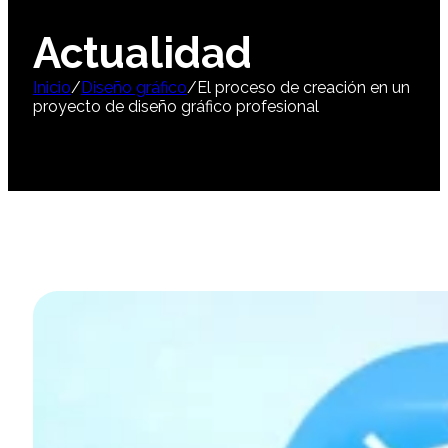
Actualidad
Inicio
/
Diseño gráfico
/
El proceso de creación en un
proyecto de diseño gráfico profesional